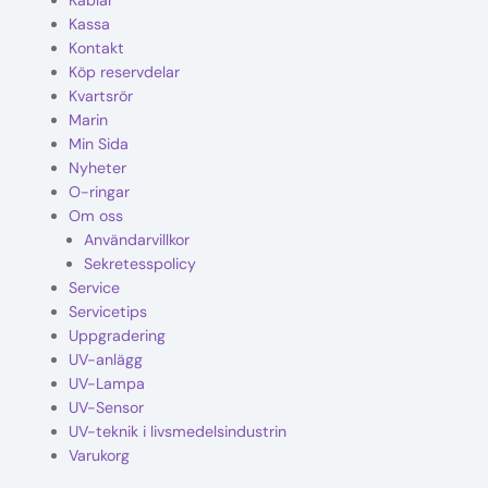
Kablar
Nyheter
Kassa
Kontakt
Underhållstips
Köp reservdelar
Kvartsrör
Marin
Kontakt
Min Sida
Nyheter
O-ringar
Om oss
Användarvillkor
Sekretesspolicy
Service
Servicetips
Uppgradering
UV-anlägg
UV-Lampa
UV-Sensor
UV-teknik i livsmedelsindustrin
Varukorg