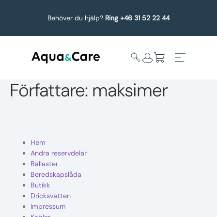
Behöver du hjälp?
Ring +46 31 52 22 44
Författare:
maksimer
Expandera
Affärsområden
undermeny
Hem
Köp reservdelar
Andra reservdelar
Ballaster
Service
Beredskapslåda
Butikk
Uppgradering
Dricksvatten
Impressum