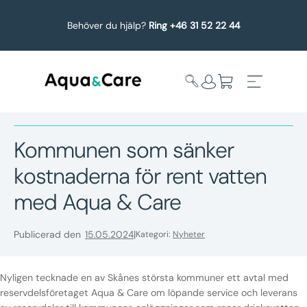
Behöver du hjälp?
Ring +46 31 52 22 44
Kommunen som sänker
Expandera
Affärsområden
kostnaderna för rent vatten
undermeny
med Aqua & Care
Köp reservdelar
Publicerad den
15.05.2024
Kategori:
Nyheter
Service
Uppgradering
Nyligen tecknade en av Skånes största kommuner ett avtal med
reservdelsföretaget Aqua & Care om löpande service och leverans