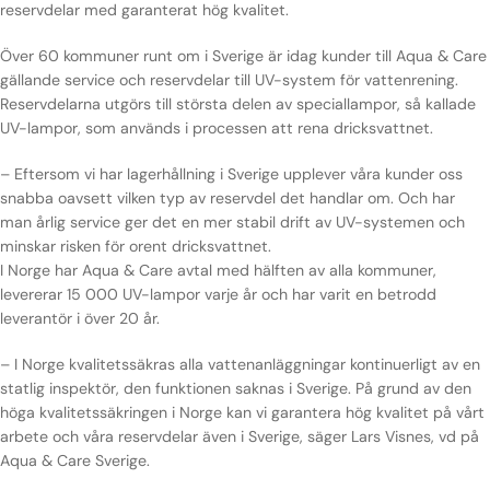
reservdelar med garanterat hög kvalitet.
Över 60 kommuner runt om i Sverige är idag kunder till Aqua & Care
gällande service och reservdelar till UV-system för vattenrening.
Reservdelarna utgörs till största delen av speciallampor, så kallade
UV-lampor, som används i processen att rena dricksvattnet.
– Eftersom vi har lagerhållning i Sverige upplever våra kunder oss
snabba oavsett vilken typ av reservdel det handlar om. Och har
man årlig service ger det en mer stabil drift av UV-systemen och
minskar risken för orent dricksvattnet.
I Norge har Aqua & Care avtal med hälften av alla kommuner,
levererar 15 000 UV-lampor varje år och har varit en betrodd
leverantör i över 20 år.
– I Norge kvalitetssäkras alla vattenanläggningar kontinuerligt av en
statlig inspektör, den funktionen saknas i Sverige. På grund av den
höga kvalitetssäkringen i Norge kan vi garantera hög kvalitet på vårt
arbete och våra reservdelar även i Sverige, säger Lars Visnes, vd på
Aqua & Care Sverige.