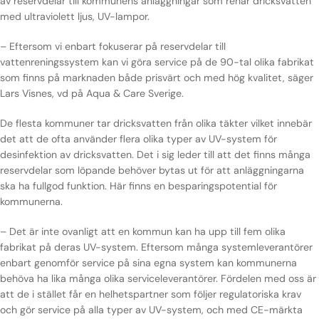
av reservdelar till kommunens anläggningar som renar dricksvatten
Nyheter
med ultraviolett ljus, UV-lampor.
Underhållstips
– Eftersom vi enbart fokuserar på reservdelar till
vattenreningssystem kan vi göra service på de 90-tal olika fabrikat
som finns på marknaden både prisvärt och med hög kvalitet, säger
Kontakt
Lars Visnes, vd på Aqua & Care Sverige.
De flesta kommuner tar dricksvatten från olika täkter vilket innebär
det att de ofta använder flera olika typer av UV-system för
desinfektion av dricksvatten. Det i sig leder till att det finns många
reservdelar som löpande behöver bytas ut för att anläggningarna
ska ha fullgod funktion. Här finns en besparingspotential för
kommunerna.
– Det är inte ovanligt att en kommun kan ha upp till fem olika
fabrikat på deras UV-system. Eftersom många systemleverantörer
enbart genomför service på sina egna system kan kommunerna
behöva ha lika många olika serviceleverantörer. Fördelen med oss är
att de i stället får en helhetspartner som följer regulatoriska krav
och gör service på alla typer av UV-system, och med CE-märkta