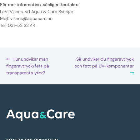
För mer information, vänligen kontakta:
Lars Visnes, vd Aqua & Care Sverige
Mejl: visnes@aquacare.no
Tel: 031-52 22 44
Inläggsnavigering
Föregående
Nästa
Hur undviker man
Så undviker du fingeravtryck
inlägg:
inlägg:
fingeravtryck/fett på
och fett på UV-komponenter
transparenta ytor?